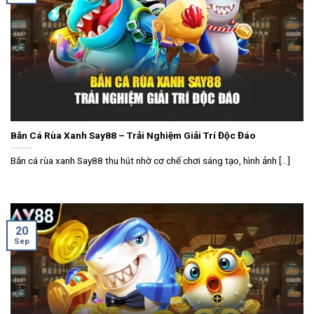
Bắn Cá Rùa Xanh Say88 – Trải Nghiệm Giải Trí Độc Đáo
Bắn cá rùa xanh Say88 thu hút nhờ cơ chế chơi sáng tạo, hình ảnh [...]
20
Sep