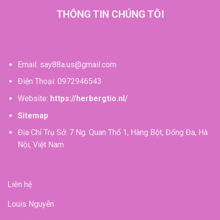
THÔNG TIN CHÚNG TÔI
Email:
say88a.us@gmail.com
Điện Thoại: 0972946543
Website:
https://herbergtio.nl/
Sitemap
Địa Chỉ Trụ Sở: 7 Ng. Quan Thổ 1, Hàng Bột, Đống Đa, Hà
Nội, Việt Nam
Liên hệ
Louis Nguyễn