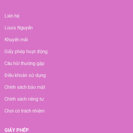
Liên hệ
Louis Nguyễn
Khuyến mãi
Giấy phép hoạt động
Câu hỏi thường gặp
Điều khoản sử dụng
Chính sách bảo mật
Chính sách riêng tư
Chơi có trách nhiệm
GIẤY PHÉP