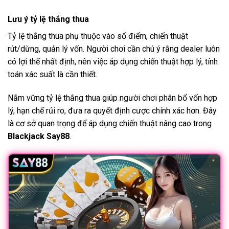
Lưu ý tỷ lệ thắng thua
Tỷ lệ thắng thua phụ thuộc vào số điểm, chiến thuật
rút/dừng, quản lý vốn. Người chơi cần chú ý rằng dealer luôn
có lợi thế nhất định, nên việc áp dụng chiến thuật hợp lý, tính
toán xác suất là cần thiết.
Nắm vững tỷ lệ thắng thua giúp người chơi phân bổ vốn hợp
lý, hạn chế rủi ro, đưa ra quyết định cược chính xác hơn. Đây
là cơ sở quan trọng để áp dụng chiến thuật nâng cao trong
Blackjack Say88
.