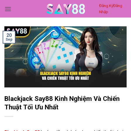
Skip
Đăng Ký
Đăng
to
Nhập
content
20
Sep
Blackjack Say88 Kinh Nghiệm Và Chiến
Thuật Tối Ưu Nhất