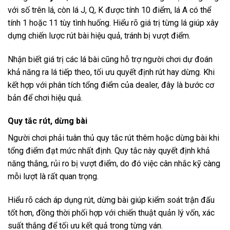
với số trên lá, còn lá J, Q, K được tính 10 điểm, lá A có thể
tính 1 hoặc 11 tùy tình huống. Hiểu rõ giá trị từng lá giúp xây
dựng chiến lược rút bài hiệu quả, tránh bị vượt điểm.
Nhận biết giá trị các lá bài cũng hỗ trợ người chơi dự đoán
khả năng ra lá tiếp theo, tối ưu quyết định rút hay dừng. Khi
kết hợp với phân tích tổng điểm của dealer, đây là bước cơ
bản để chơi hiệu quả.
Quy tắc rút, dừng bài
Người chơi phải tuân thủ quy tắc rút thêm hoặc dừng bài khi
tổng điểm đạt mức nhất định. Quy tắc này quyết định khả
năng thắng, rủi ro bị vượt điểm, do đó việc cân nhắc kỹ càng
mỗi lượt là rất quan trọng.
Hiểu rõ cách áp dụng rút, dừng bài giúp kiểm soát trận đấu
tốt hơn, đồng thời phối hợp với chiến thuật quản lý vốn, xác
suất thắng để tối ưu kết quả trong từng ván.