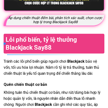
Áp dụng chiến thuật đếm bài, phân tích xác suất, chọn cược
hợp lý trong Blackjack Say88
Lỗi phổ biến, tỷ lệ thưởng
Blackjack Say88
Tránh các lỗi phổ biến giúp người chơi
Blackjack
bảo vệ
vốn, tối ưu hóa lợi nhuận. Nắm rõ tỷ lệ trả thưởng, tuân thủ
chiến thuật là yếu tố quan trọng để chiến thắng lâu dài.
Quên chiến thuật cơ bản
Không tuân thủ chiến thuật cơ bản, như rút/dừng bài hợp lý
hoặc quản lý vốn, là nguyên nhân dẫn đến thua lỗ nhanh
chóng. Người chơi
Blackjack
cần ghi nhớ các quy tắc, áp