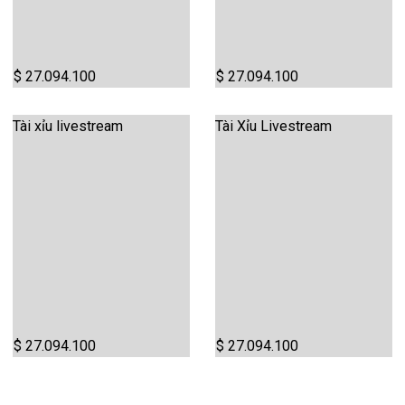
$ 27.094.100
$ 27.094.100
Tài xỉu livestream
Tài Xỉu Livestream
$ 27.094.100
$ 27.094.100