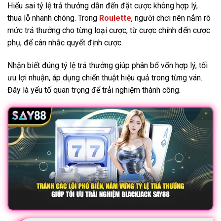
Hiểu sai tỷ lệ trả thưởng dẫn đến đặt cược không hợp lý,
thua lỗ nhanh chóng. Trong
Roulette
, người chơi nên nắm rõ
mức trả thưởng cho từng loại cược, từ cược chính đến cược
phụ, để cân nhắc quyết định cược.
Nhận biết đúng tỷ lệ trả thưởng giúp phân bổ vốn hợp lý, tối
ưu lợi nhuận, áp dụng chiến thuật hiệu quả trong từng ván.
Đây là yếu tố quan trọng để trải nghiệm thành công.