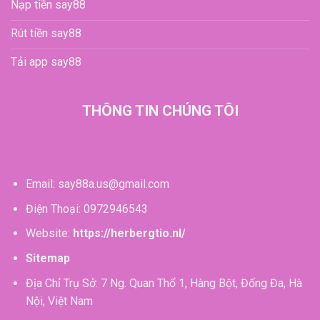
Nạp tiền say88
Rút tiền say88
Tải app say88
THÔNG TIN CHÚNG TÔI
Email:
say88a.us@gmail.com
Điện Thoại: 0972946543
Website:
https://herbergtio.nl/
Sitemap
Địa Chỉ Trụ Sở: 7 Ng. Quan Thổ 1, Hàng Bột, Đống Đa, Hà
Nội, Việt Nam