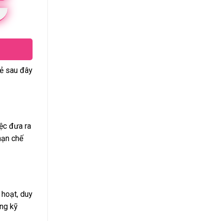
sẻ sau đây
iệc đưa ra
hạn chế
 hoạt, duy
ùng kỹ