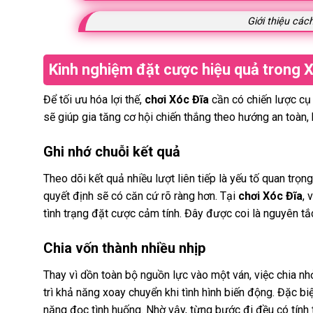
Giới thiệu các
Kinh nghiệm đặt cược hiệu quả trong 
Để tối ưu hóa lợi thế,
chơi Xóc Đĩa
cần có chiến lược cụ
sẽ giúp gia tăng cơ hội chiến thắng theo hướng an toàn,
Ghi nhớ chuỗi kết quả
Theo dõi kết quả nhiều lượt liên tiếp là yếu tố quan trọn
quyết định sẽ có căn cứ rõ ràng hơn. Tại
chơi Xóc Đĩa
, 
tình trạng đặt cược cảm tính. Đây được coi là nguyên tắc
Chia vốn thành nhiều nhịp
Thay vì dồn toàn bộ nguồn lực vào một ván, việc chia nhỏ
trì khả năng xoay chuyển khi tình hình biến động. Đặc bi
năng đọc tình huống. Nhờ vậy, từng bước đi đều có tính to