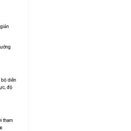
 giản
 hưởng
 bộ diễn
ực, độ
ời tham
c