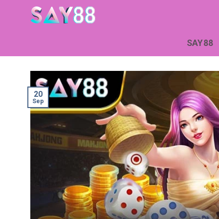
Skip
to
content
SAY88
20
Sep