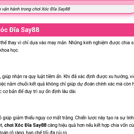
h vận hành trong chơi Xóc Đĩa Say88
Xóc Đĩa Say88
 thể thay vì chỉ dựa vào may mắn. Những kinh nghiệm được chia 
 khoa học.
g, giúp nhận ra quy luật tiềm ẩn. Khi đã xác định được xu hướng, v
việc nắm chuỗi kết quả không chỉ giúp dự đoán chính xác mà còn 
 cơ bản để duy trì sự ổn định lâu dài.
 giúp giảm thiểu nguy cơ mất trắng. Chiến lược này tạo ra sự linh
ệt,
chơi Xóc Đĩa Say88
càng hiệu quả hơn nếu kết hợp chia vốn c
án rõ ràng, hạn chế tối đa rủi ro.