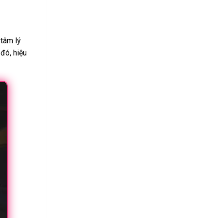
 tâm lý
đó, hiệu