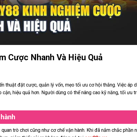
ệm Cược Nhanh Và Hiệu Quả
n thuật đặt cược, quản lý vốn, mẹo tối ưu cơ hội thắng. Việc áp
tiếp cận, hiệu quả hơn. Người dùng có thể nâng cao kỹ năng, tối ưu t
n hành
g quan trò chơi cũng như cơ chế vận hành. Khi đã nắm chắc phần n