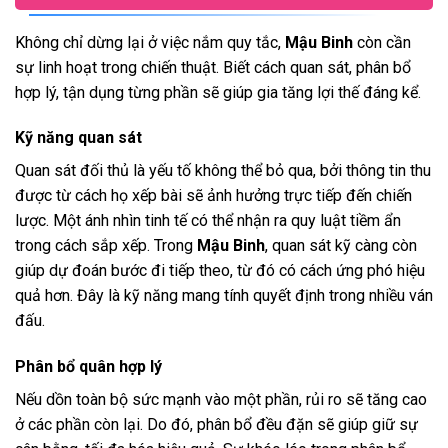
Không chỉ dừng lại ở việc nắm quy tắc,
Mậu Binh
còn cần
sự linh hoạt trong chiến thuật. Biết cách quan sát, phân bổ
hợp lý, tận dụng từng phần sẽ giúp gia tăng lợi thế đáng kể.
Kỹ năng quan sát
Quan sát đối thủ là yếu tố không thể bỏ qua, bởi thông tin thu
được từ cách họ xếp bài sẽ ảnh hưởng trực tiếp đến chiến
lược. Một ánh nhìn tinh tế có thể nhận ra quy luật tiềm ẩn
trong cách sắp xếp. Trong
Mậu Binh
, quan sát kỹ càng còn
giúp dự đoán bước đi tiếp theo, từ đó có cách ứng phó hiệu
quả hơn. Đây là kỹ năng mang tính quyết định trong nhiều ván
đấu.
Phân bổ quân hợp lý
Nếu dồn toàn bộ sức mạnh vào một phần, rủi ro sẽ tăng cao
ở các phần còn lại. Do đó, phân bổ đều đặn sẽ giúp giữ sự