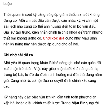
buộc.
Thói quen rà soát kỹ càng sẽ giúp giảm thiểu sai sót không
đáng có. Mỗi chi tiết đều cần được cân nhắc kỹ, vì chỉ một
sai lệch nhỏ cũng có thể ảnh hưởng đến toàn bộ ván đấu.
Giữ sự tập trung, kiên nhẫn chính là chìa khóa để tránh những
thất bại không đáng có.
Chơi xóc đĩa
cũng như Mậu Binh
nên kỹ năng này nên được áp dụng cho cả hai.
Ghi nhớ bài đã ra
Một yếu tố quan trọng khác là khả năng ghi nhớ các quân đã
xuất hiện trên bàn. Việc này giúp nhận biết khả năng còn lại
trong bộ bài, từ đó dự đoán tình huống mà đối thủ đang nắm
giữ. Càng nhớ rõ, cơ hội đưa ra quyết định chính xác càng
cao.
Kỹ năng này đặc biệt hữu ích khi cần tính toán phương án
xếp bài hoặc điều chỉnh chiến lược. Trong
Mậu Binh
, người