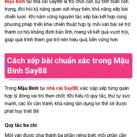
Mậu binh
tại nhà cái Say88 là trò chơi cần sự tính toán cẩn
trọng, đòi hỏi kỹ năng quan sát nhạy bén, khả năng xếp bài
chiến lược. Khi nắm vững nguyên tắc xếp bài kết hợp cùng
phương pháp triển khai chiến thuật hợp lý, mỗi ván bài sẽ trở
thành cơ hội khẳng định bản lĩnh, mang về kết quả vượt trội,
giúp quá trình tham gia trở nên hiệu quả, bền vững hơn.
Cách xếp bài chuẩn xác trong Mậu
Binh Say88
Trong
Mậu Binh
tại
nhà cái Say88
, việc sắp xếp từng quân
hợp lý đóng vai trò then chốt. Khi hiểu rõ quy tắc, thứ tự sức
mạnh, các lỗi cần tránh, khả năng tận dụng lợi thế sẽ được
phát huy triệt để.
Quy tắc ba chi
Một ván được chia thành ba phần riêng biệt, mỗi phần cần