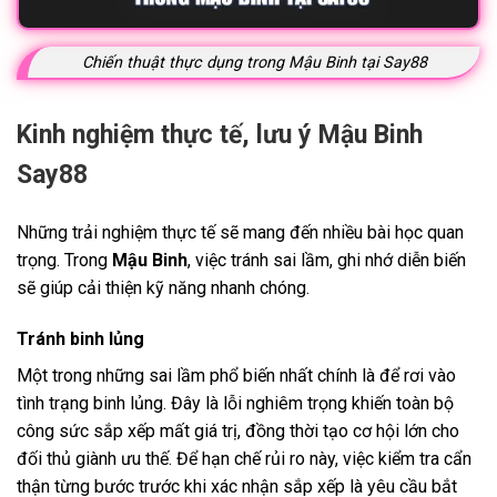
Chiến thuật thực dụng trong Mậu Binh tại Say88
Kinh nghiệm thực tế, lưu ý Mậu Binh
Say88
Những trải nghiệm thực tế sẽ mang đến nhiều bài học quan
trọng. Trong
Mậu Binh
, việc tránh sai lầm, ghi nhớ diễn biến
sẽ giúp cải thiện kỹ năng nhanh chóng.
Tránh binh lủng
Một trong những sai lầm phổ biến nhất chính là để rơi vào
tình trạng binh lủng. Đây là lỗi nghiêm trọng khiến toàn bộ
công sức sắp xếp mất giá trị, đồng thời tạo cơ hội lớn cho
đối thủ giành ưu thế. Để hạn chế rủi ro này, việc kiểm tra cẩn
thận từng bước trước khi xác nhận sắp xếp là yêu cầu bắt