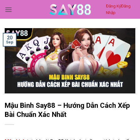
Skip
Đăng Ký
Đăng
to
Nhập
content
20
Sep
Mậu Binh Say88 – Hướng Dẫn Cách Xếp
Bài Chuẩn Xác Nhất